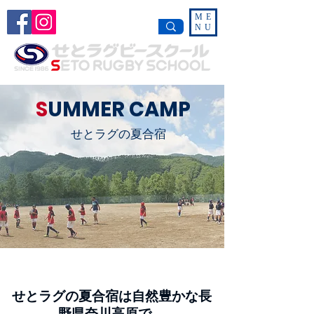
ME
NU
S
UMMER CAMP
せとラグの夏合宿
せとラグの夏合宿は自然豊かな長
野県奈川高原で、