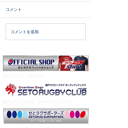
コメント
4月18日 雷神祭
コメントを追加…
リユースイベン
内
​せとラグTシャツ注文サイト
瀬戸ラグビークラブ ガーディアンドッグズ