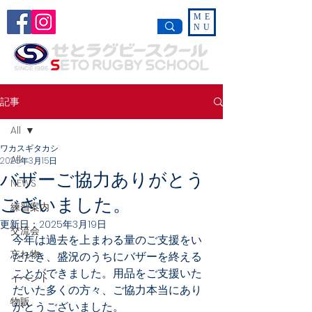
ME
NU
記事
All
ワカスギタカシ
All
2025年3月15日
バザーご協力ありがとう
NEWS
ございました。
練習案内
更新日：
2025年3月19日
交流会
今年は過去を上まわる量のご支援をい
忘れ物
ただき、盛況のうちにバザーを終える
ことができました。用品をご支援いた
イベント
だいた多くの方々、ご協力本当にあり
物販
がとうございました。