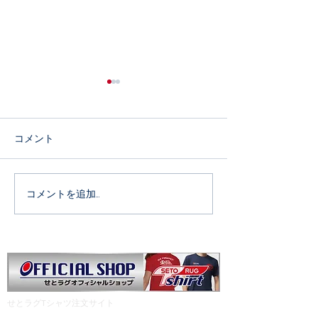
コメント
4月18日 雷神祭
コメントを追加…
リユースイベン
内
​せとラグTシャツ注文サイト