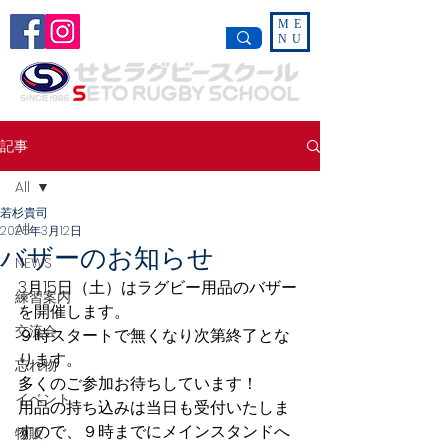
ME
NU
記事
All
若杉貴司
All
2025年3月12日
バザーのお知らせ
NEWS
3月15日（土）はラグビー用品のバザー
練習案内
を開催します。
交流会
９時スタートで無くなり次第終了とな
ります。
忘れ物
多くのご参加お待ちしています！
イベント
用品の持ち込みは当日も受付いたしま
すので、９時までにメインスタンドへ
物販