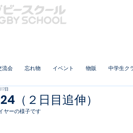
クール概要
中学生クラス
生徒募集
イベントTOP
安全対策
ラグビー用品
交流会
忘れ物
イベント
物販
中学生ク
月17日
024（２日目追伸）
ァイヤーの様子です