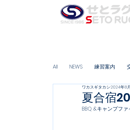
お知らせ
夏合宿のご案内
ス
HOME
All
NEWS
練習案内
ワカスギタカシ
2024年8
夏合宿2
BBQ &キャンプフ