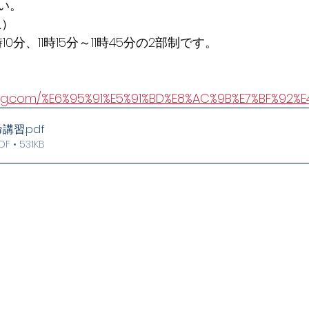
い。
土）
時10分、11時15分～11時45分の2部制です。
rug.com/%E6%95%91%E5%91%BD%E8%AC%9B%E7%BF%92%
救命講習
.pdf
• 531KB