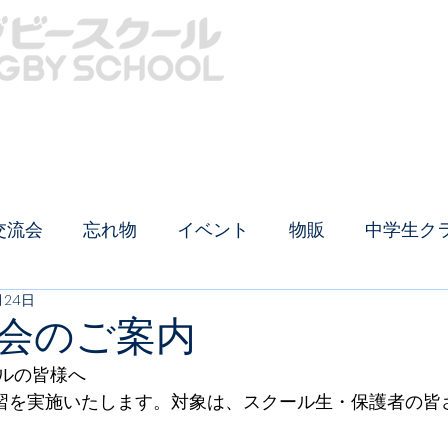
クール概要
中学生クラス
生徒募集
イベントTOP
安全対策
ラグビー用品
交流会
忘れ物
イベント
物販
中学生ク
月24日
会のご案内
ルの皆様へ
講習を実施いたします。対象は、スクール生・保護者の皆