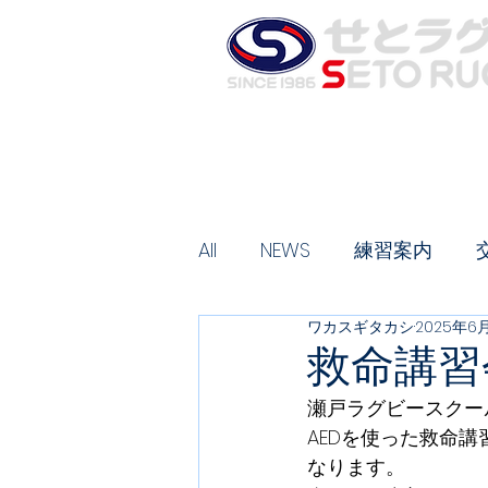
お知らせ
夏合宿のご案内
ス
HOME
All
NEWS
練習案内
ワカスギタカシ
2025年6
救命講習
瀬戸ラグビースクー
AEDを使った救命
なります。