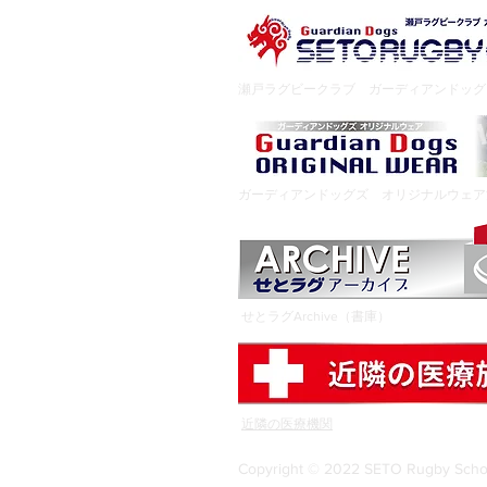
瀬戸ラグビークラブ ガーディアンドッ
ガーディアンドッグズ オリジナルウェ
せとラグArchive（書庫）
近隣の医療機関
Copyright © 2022 SETO Rugby School