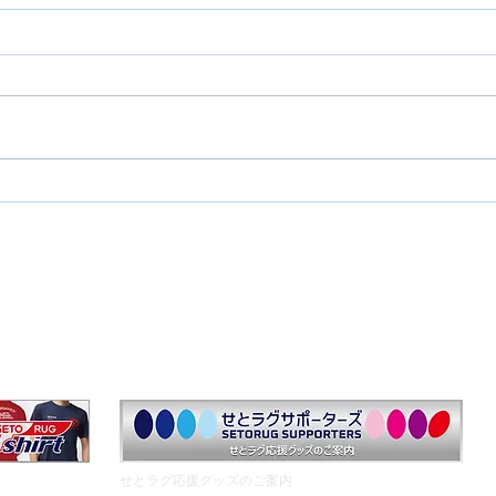
4月18日 雷神祭
リユ
クール概要
中学生クラス
生徒募集
イベントTOP
安全対策
ラグビー用品
​せとラグ応援グッズのご案内