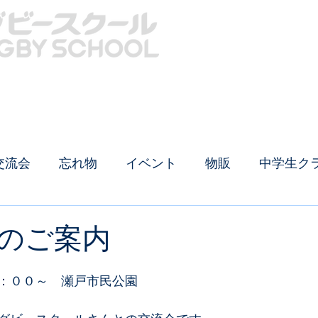
クール概要
中学生クラス
生徒募集
イベントTOP
安全対策
ラグビー用品
交流会
忘れ物
イベント
物販
中学生ク
のご案内
：００～　瀬戸市民公園