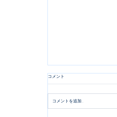
次回練習のご案内
コメント
幼児・小学１年生～４年生（高学
年は遠征です） ７月２６日
（日） ９：００～ 瀬戸市民公
コメントを追加…
園 大変暑くなることが予想され
ます。 飲み物を多めに。帽子を
忘れないようにお持ちください。