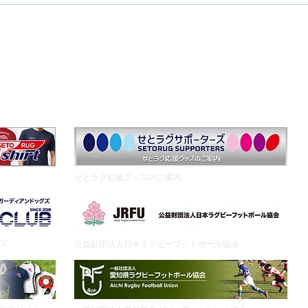
クール概要
中学生クラス
生徒募集
イベントTOP
安全対策
ラグビー用品
​せとラグ応援グッズのご案内
グズ
公益財団法人日本ラグビーフットボール協会