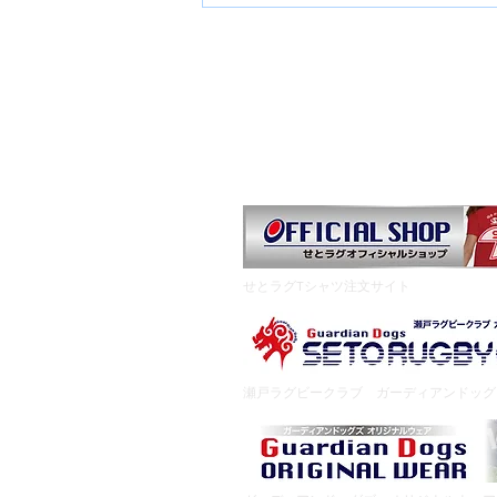
※見学について グラウンド内で
の見学はご遠慮ください。 グラ
ウンドサイドで見学される方も椅
お知らせ
夏合宿のご案内
ス
HOME
子の利用・飲食はご遠慮くださ
い。 #事務局
​せとラグTシャツ注文サイト
瀬戸ラグビークラブ ガーディアンドッ