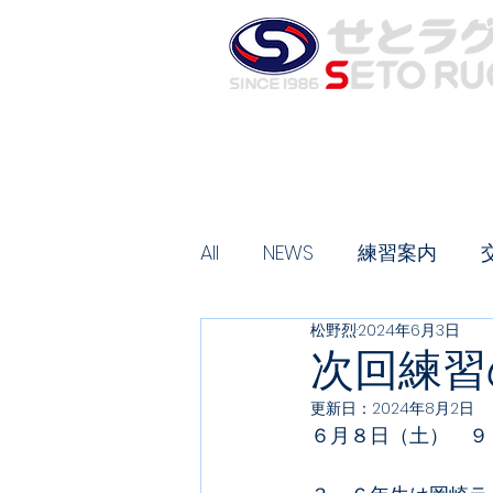
お知らせ
夏合宿のご案内
ス
HOME
All
NEWS
練習案内
松野烈
2024年6月3日
次回練習
更新日：
2024年8月2日
６月８日（土）　９