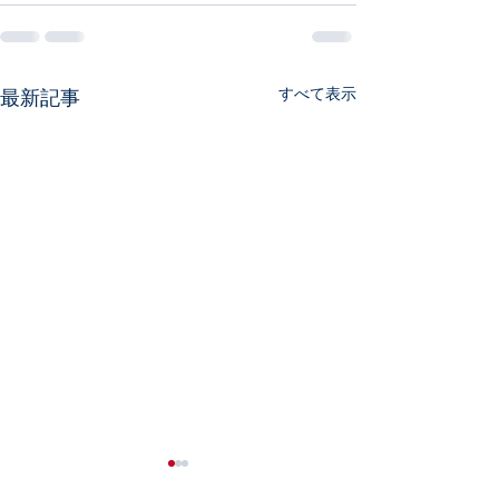
すべて表示
最新記事
次回練習のご案内
7月26日 メリ