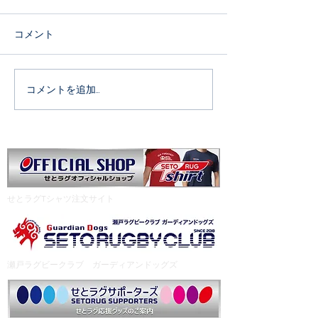
会
幼児・小学１年生～４年生
コメント
（高学年は遠征です） ７月２
５，６年生・中学生
６日（日） ９：００～ 瀬
26日(日) 9:30集
戸市民公園 大変暑くなること
11:00集合 会場
が予想されます。 飲み物を多
院(三重県四日市市)
コメントを追加…
めに。帽子を忘れないように
合同で参加します
お持ちください。 ※見学につ
間にスタイル完了
いて グラウンド内での見学は
お願いします。
ご遠慮ください。 グラウンド
サイドで見学される方も椅子
の利用・飲食はご遠慮くださ
​せとラグTシャツ注文サイト
い。 #事務局
瀬戸ラグビークラブ ガーディアンドッグズ