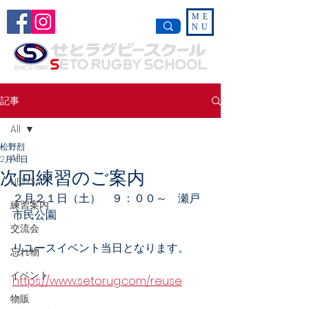
ME
NU
記事
All
松野烈
All
2月16日
次回練習のご案内
NEWS
２月２１日（土）　９：００～　瀬戸
練習案内
市民公園
交流会
リユースイベント当日となります。
忘れ物
イベント
https://www.setorug.com/reuse
物販