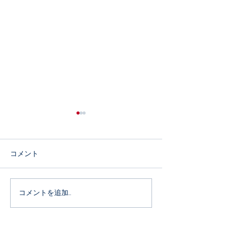
コメント
4月12日 開校
次回練習のご案内
コメントを追加…