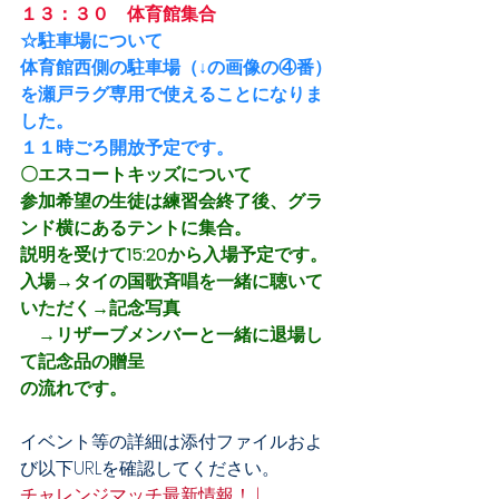
１３：３０　体育館集合
☆駐車場について
体育館西側の駐車場（↓の画像の④番）
を瀬戸ラグ専用で使えることになりま
した。
１１時ごろ開放予定です。
〇
エスコートキッズについて
参加希望の生徒は練習会終了後、グラ
ンド横にあるテントに集合。
説明を受けて
15:20から入場予定です。
入場→タイの国歌斉唱を一緒に聴いて
いただく→記念写真
　→リザーブメンバーと一緒に退場し
て記念品の贈呈
の流れです。
イベント等の詳細は添付ファイルおよ
び以下URLを確認してください。
チャレンジマッチ最新情報！ | 