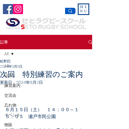
ME
NU
記事
All
松野烈
All
2024年6月11日
次回 特別練習のご案内
NEWS
更新日：
2024年8月2日
練習案内
交流会
忘れ物
６月１５日（土）　１４：００～１
イベント
５：０５　瀬戸市民公園
物販