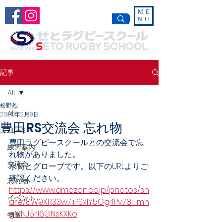
ME
NU
記事
All
松野烈
All
2025年2月9日
豊田RS交流会 忘れ物
NEWS
豊田ラグビースクールとの交流会で忘
練習案内
れ物がありました。
交流会
水筒とグローブです。以下のURLよりご
確認ください。
忘れ物
https://www.amazon.co.jp/photos/sh
イベント
are/8W9XR33w7iiPSx1Y5Gg4Pv78Fimh
gMNJ5r16GNsKXKo
物販