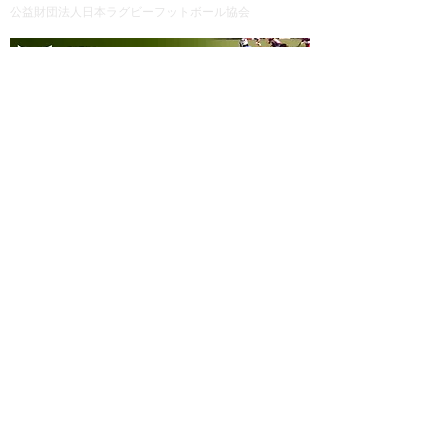
公益財団法人日本ラグビーフットボール協会
一般社団法人愛知県ラグビーフットボール協会
メーリングリスト登録はコチラ
松野事務局長インスタグラム
近隣の医療機関