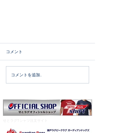
可茂RS交流会 忘れ物について
コメント
本日の交流会に参加された皆さま 雨
の中、おつかれさまでした。 ３~６年
生がゲームしていたスタンドに水筒と
コメントを追加…
リュックの忘れ物がありました。 水
筒は担当学年の指導員が確認中です。
リュックは中身がシートクッション×
２、アディダスの黒っぽい上着等が入
っております。...
​せとラグTシャツ注文サイト