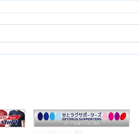
4月18日 雷神祭
リユ
クール概要
中学生クラス
生徒募集
イベントTOP
安全対策
ラグビー用品
​せとラグ応援グッズのご案内