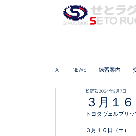
お知らせ
夏合宿のご案内
ス
HOME
All
NEWS
練習案内
松野烈
2024年2月7日
３月１６
トヨタヴェルブリッ
３月１６日（土）