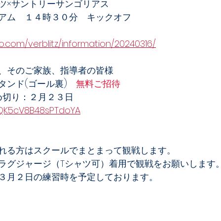
ツ×サントリーサンゴリアス
アム　１４時３０分　キックオフ
oo.com/verblitz/information/20240316/
、そのご家族、指導者の皆様
タンド(ゴール裏)　
無料ご招待
め切り：２月２３日
/cQK5cV8B48sPTdoYA
れる方はスクールでまとまって観戦します。
ラグジャージ（Tシャツ可）着用で観戦をお願いします
３月２日の練習時を予定しております。