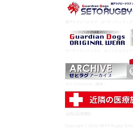
瀬戸ラグビークラブ ガーディアンドッ
ガーディアンドッグズ オリジナルウェ
せとラグArchive（書庫）
近隣の医療機関
Copyright © 2022 SETO Rugby School