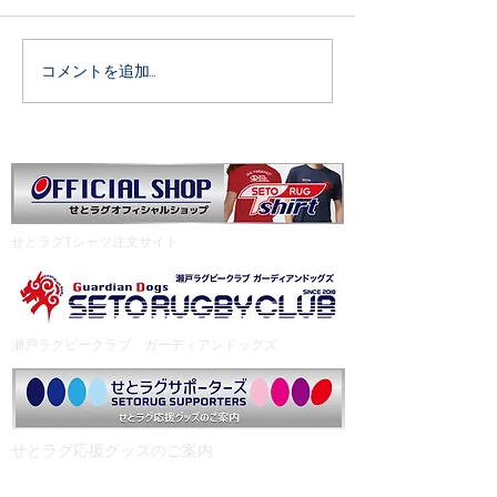
６日（日） ９：００～ 瀬
26日(日) 9:30集
戸市民公園 大変暑くなること
11:00集合 会場
が予想されます。 飲み物を多
院(三重県四日市市)
コメントを追加…
めに。帽子を忘れないように
合同で参加します
お持ちください。 ※見学につ
間にスタイル完了
いて グラウンド内での見学は
お願いします。
ご遠慮ください。 グラウンド
サイドで見学される方も椅子
の利用・飲食はご遠慮くださ
​せとラグTシャツ注文サイト
い。 #事務局
瀬戸ラグビークラブ ガーディアンドッグズ
​せとラグ応援グッズのご案内