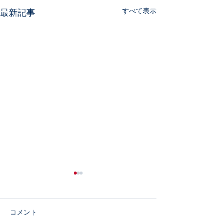
すべて表示
最新記事
次回練習のご案内
7月26日 メリ
会
幼児・小学１年生～４年生
コメント
（高学年は遠征です） ７月２
５，６年生・中学生