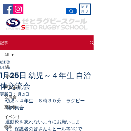
ME
NU
記事
All
松野烈
All
1月13日
1月25日 幼児～４年生 自治
NEWS
体交流会
練習案内
更新日：
1月21日
交流会
幼児～４年生　８時３０分　ラグビー
忘れ物
場内集合
イベント
運動靴を忘れないようにお願いしま
物販
す。保護者の皆さんもヒール等NGで